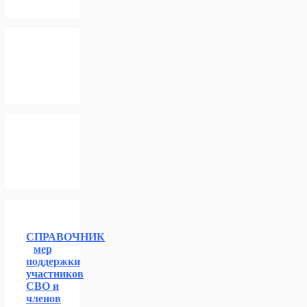
СПРАВОЧНИК
мер
поддержки
участников
СВО и
членов