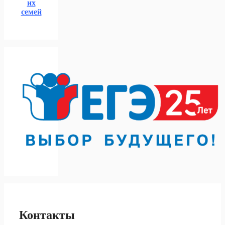
их
семей
Контакты