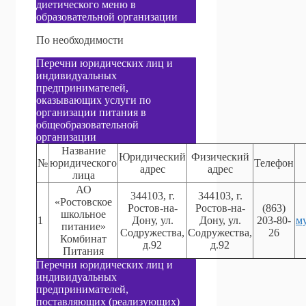
диетического меню в
образовательной организации
По необходимости
Перечни юридических лиц и
индивидуальных
предпринимателей,
оказывающих услуги по
организации питания в
общеобразовательной
организации
Название
Юридический
Физический
№
юридического
Телефон
адрес
адрес
лица
АО
344103, г.
344103, г.
«Ростовское
Ростов-на-
Ростов-на-
(863)
школьное
1
Дону,
ул.
Дону,
ул.
203-80-
м
питание»
Содружества,
Содружества,
26
Комбинат
д.92
д.92
Питания
Перечни юридических лиц и
индивидуальных
предпринимателей,
поставляющих (реализующих)