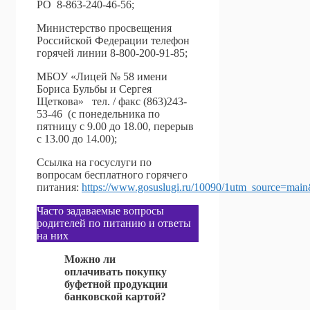
РО 8-863-240-46-56;
Министерство просвещения
Российской Федерации телефон
горячей линии 8-800-200-91-85;
МБОУ «Лицей № 58 имени
Бориса Бульбы и Сергея
Щеткова» тел. / факс
(863)243-
53-46
(с понедельника по
пятницу с 9.00 до 18.00, перерыв
с 13.00 до 14.00);
Ссылка на госуслуги по
вопросам бесплатного горячего
питания:
https://www.gosuslugi.ru/10090/1utm_source=
Часто задаваемые вопросы
родителей по питанию и ответы
на них
Можно ли
оплачивать покупку
буфетной продукции
банковской картой?