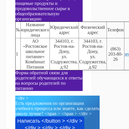
пищевые продукты и
продовольственное сырье в
общеобразовательную
организацию
Название
Юридический
Физический
№
юридического
Телефон
адрес
адрес
лица
АО
344103, г.
344103, г.
«Ростовское
Ростов-на-
Ростов-на-
(863)
школьное
Дону,
Дону,
1
203-80-
м
питание»
ул.
ул.
26
Комбинат
Содружества,
Содружества,
Питания
д.92
д.92
Форма обратной связи для
родителей обучающихся и ответы
на вопросы родителей по
питанию
</div >
Есть предложения по организации
учебного процесса или знаете, как сделать
школу лучше? </span >
</span > </div >
Написать </button > </div >
</div > </div > </div >